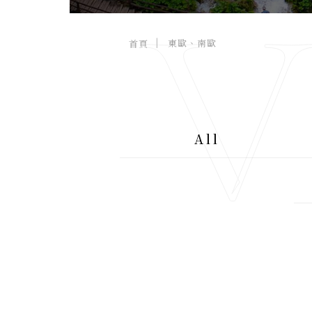
V
東歐、南歐
首頁
台北市中山區建國北路三段92號3
A
樓 C303, 3F., No. 92, Sec. 3, 
D
Jianguo N. Rd., Zhongshan 
D.
Dist., Taipei City 104066 , 
All
Taiwan (R.O.C.)
+886-937-087-744
TEL.
viajotw@gmail.com
EMAIL.