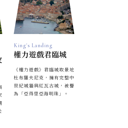
King's Landing
權力遊戲君臨城
家
《權力遊戲》君臨城取景地
杜布羅夫尼克，擁有完整中
世紀城牆與紅瓦古城，被譽
與
為「亞得里亞海明珠」。
家
湖
公