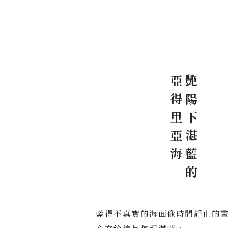
海
艷
陽
下
湛
藍
的
亞
得
里
亞
藍得不真實的海面像時間靜止的