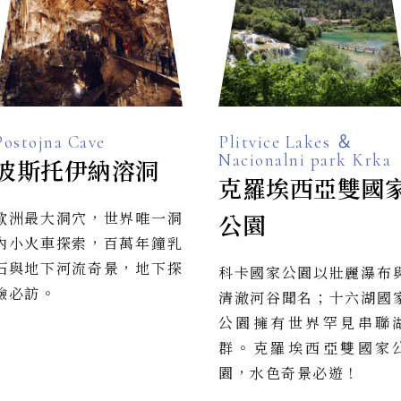
Postojna Cave
Plitvice Lakes ＆
Nacionalni park Krka
波斯托伊納溶洞
克羅埃西亞雙國
歐洲最大洞穴，世界唯一洞
公園
內小火車探索，百萬年鐘乳
石與地下河流奇景，地下探
科卡國家公園以壯麗瀑布
險必訪。
清澈河谷聞名；十六湖國
公園擁有世界罕見串聯
群。克羅埃西亞雙國家
園，水色奇景必遊！