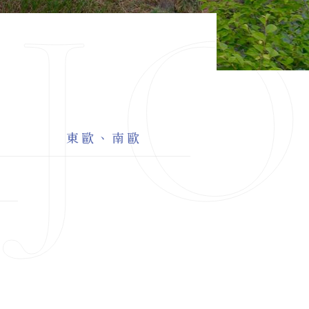
AJ
東歐、南歐