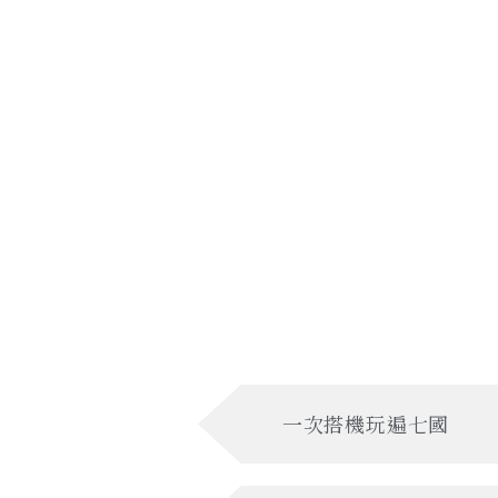
一次搭機玩遍七國