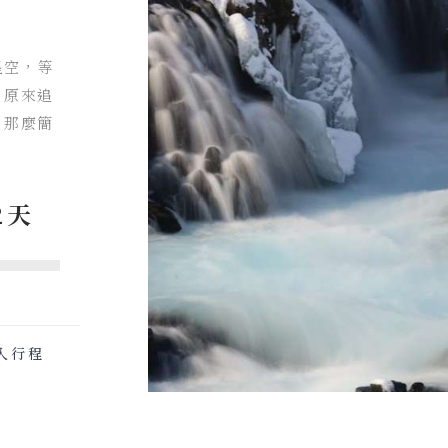
星空，等
，原來追
，那麼簡
2天
入行程