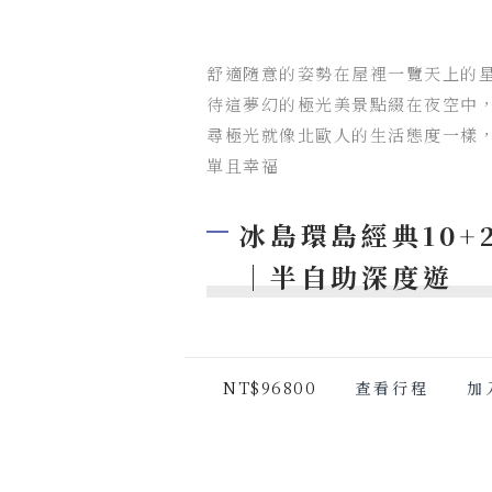
舒適隨意的姿勢在屋裡一覽天上的
待這夢幻的極光美景點綴在夜空中
尋極光就像北歐人的生活態度一樣
單且幸福
冰島環島經典10+
｜半自助深度遊
NT$96800
查看行程
加