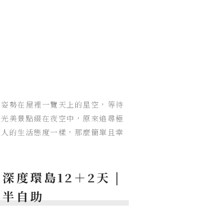
的姿勢在屋裡一覽天上的星空，等待
極光美景點綴在夜空中，原來追尋極
歐人的生活態度一樣，那麼簡單且幸
深度環島12＋2天 |
遊半自助