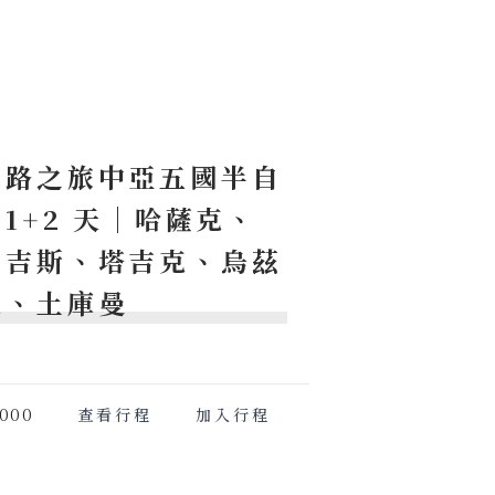
絲路之旅中亞五國半自
31+2 天｜哈薩克、
爾吉斯、塔吉克、烏茲
克、土庫曼
000
查看行程
加入行程