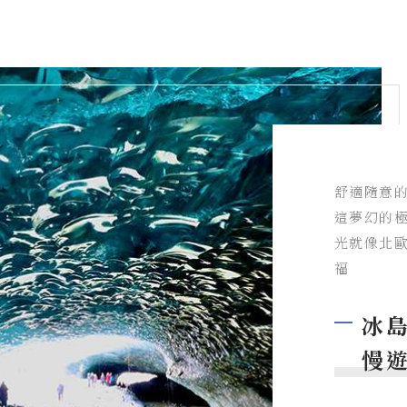
舒適隨意
這夢幻的
光就像北
福
冰島
慢