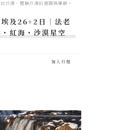
哈拉沙漠，體驗沙漠的遼闊與寧靜。
埃及26+2日│法老
跡・紅海・沙漠星空
程
加入行程