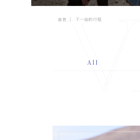
V
下一站的行程
首頁
台北市中山區建國北路三段92號3
A
樓 C303, 3F., No. 92, Sec. 3, 
D
Jianguo N. Rd., Zhongshan 
D.
Dist., Taipei City 104066 , 
All
Taiwan (R.O.C.)
+886-937-087-744
TEL.
viajotw@gmail.com
EMAIL.