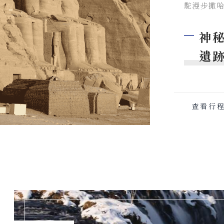
駝漫步撒
神秘
遺
查看行