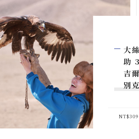
大
助 
吉
別
NT$309