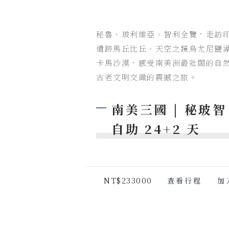
秘魯、玻利維亞、智利全覽，走訪
遺跡馬丘比丘、天空之鏡烏尤尼鹽
卡馬沙漠，感受南美洲最壯闊的自
古老文明交織的震撼之旅。
南美三國 | 秘玻智 
自助 24+2 天
NT$233000
查看行程
加