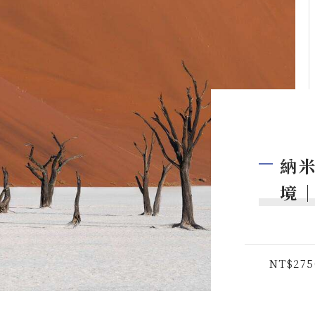
納米
境│
NT$275