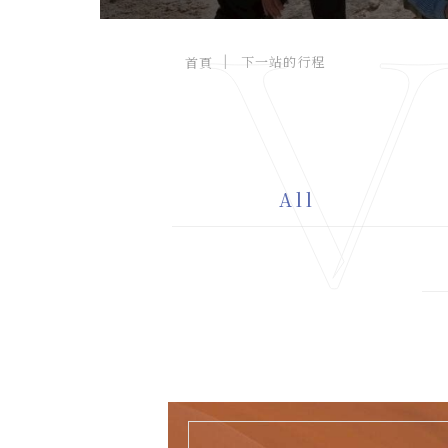
V
下一站的行程
首頁
台北市中山區建國北路三段92號3
A
樓 C303, 3F., No. 92, Sec. 3, 
D
Jianguo N. Rd., Zhongshan 
D.
Dist., Taipei City 104066 , 
All
Taiwan (R.O.C.)
+886-937-087-744
TEL.
viajotw@gmail.com
EMAIL.