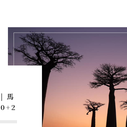
| 馬
0+2