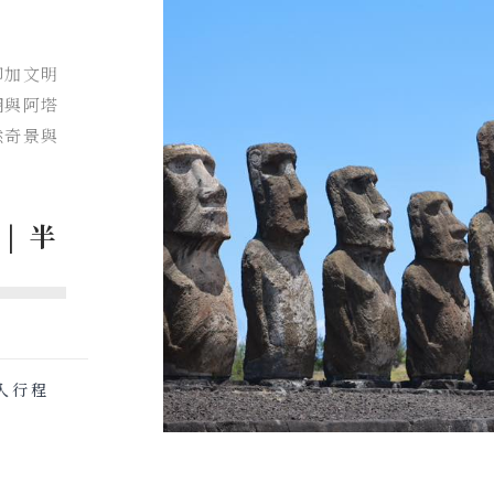
印加文明
湖與阿塔
然奇景與
| 半
入行程