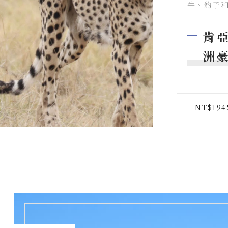
牛、豹子
肯亞
洲豪
NT$194